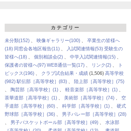
カテゴリー
未分類
(152)
映像ギャラリー
(100)
卒業生の皆様へ
(18)
同窓会各地区報告
(11)
入試関連情報
(53)
受験生の
皆様へ
(18)
個別相談会
(2)
中学入試関連情報
(15)
保護者の皆様へ
(97)
WEB通信一覧
(17)
リンク
(2)
ト
ピックス
(196)
クラブ試合結果・成績
(1,506)
高等学校
(982)
駅伝部［高等学校］
(83)
陸上部［高等学校］
(75)
陶芸部［高等学校］
(1)
軽音楽部［高等学校］
(1)
茶華道部［高等学校］
(1)
美術部［高等学校］
(74)
空
手道部［高等学校］
(60)
科学部［高等学校］
(1)
硬式
野球部［高等学校］
(36)
男子バレー部［高等学校］
(28)
男子バスケットボール部［高等学校］
(49)
水泳部
［高等学校］
(20)
柔道部［高等学校］
(13)
書道部