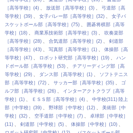
［高等学校］
(4)
放送部［高等学校］
(3)
弓道部［高
等学校］
(39)
女子バレー部［高等学校］
(32)
女子バ
スケットボール部［高等学校］
(75)
囲碁将棋部［高等
学校］
(18)
商業系技術部［高等学校］
(3)
吹奏楽部
［高等学校］
(28)
合気道部［高等学校］
(2)
剣道部
［高等学校］
(43)
写真部［高等学校］
(1)
体操部［高
等学校］
(47)
ロボット研究部［高等学校］
(19)
ハン
ドボール部［高等学校］
(53)
チアリーディング部［高
等学校］
(29)
ダンス部［高等学校］
(1)
ソフトテニス
部［高等学校］
(72)
サッカー部［高等学校］
(35)
ゴ
ルフ部［高等学校］
(26)
インターアクトクラブ［高等
学校］
(1)
ＥＳＳ部［高等学校］
(4)
中学校
(311)
陸上
部［中学校］
(39)
野球部［中学校］
(12)
美術部［中
学校］
(32)
空手道部［中学校］
(7)
卓球部［中学校］
(11)
剣道部［中学校］
(5)
体操部［中学校］
(10)
ロボット研究部［中学校］
(12)
バスケットボール部