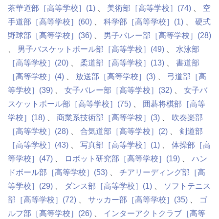
茶華道部［高等学校］
(1)
美術部［高等学校］
(74)
空
手道部［高等学校］
(60)
科学部［高等学校］
(1)
硬式
野球部［高等学校］
(36)
男子バレー部［高等学校］
(28)
男子バスケットボール部［高等学校］
(49)
水泳部
［高等学校］
(20)
柔道部［高等学校］
(13)
書道部
［高等学校］
(4)
放送部［高等学校］
(3)
弓道部［高
等学校］
(39)
女子バレー部［高等学校］
(32)
女子バ
スケットボール部［高等学校］
(75)
囲碁将棋部［高等
学校］
(18)
商業系技術部［高等学校］
(3)
吹奏楽部
［高等学校］
(28)
合気道部［高等学校］
(2)
剣道部
［高等学校］
(43)
写真部［高等学校］
(1)
体操部［高
等学校］
(47)
ロボット研究部［高等学校］
(19)
ハン
ドボール部［高等学校］
(53)
チアリーディング部［高
等学校］
(29)
ダンス部［高等学校］
(1)
ソフトテニス
部［高等学校］
(72)
サッカー部［高等学校］
(35)
ゴ
ルフ部［高等学校］
(26)
インターアクトクラブ［高等