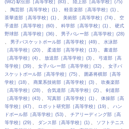
(982)
駅伝部［高等学校］
(83)
陸上部［高等学校］
(75)
陶芸部［高等学校］
(1)
軽音楽部［高等学校］
(1)
茶華道部［高等学校］
(1)
美術部［高等学校］
(74)
空
手道部［高等学校］
(60)
科学部［高等学校］
(1)
硬式
野球部［高等学校］
(36)
男子バレー部［高等学校］
(28)
男子バスケットボール部［高等学校］
(49)
水泳部
［高等学校］
(20)
柔道部［高等学校］
(13)
書道部
［高等学校］
(4)
放送部［高等学校］
(3)
弓道部［高
等学校］
(39)
女子バレー部［高等学校］
(32)
女子バ
スケットボール部［高等学校］
(75)
囲碁将棋部［高等
学校］
(18)
商業系技術部［高等学校］
(3)
吹奏楽部
［高等学校］
(28)
合気道部［高等学校］
(2)
剣道部
［高等学校］
(43)
写真部［高等学校］
(1)
体操部［高
等学校］
(47)
ロボット研究部［高等学校］
(19)
ハン
ドボール部［高等学校］
(53)
チアリーディング部［高
等学校］
(29)
ダンス部［高等学校］
(1)
ソフトテニス