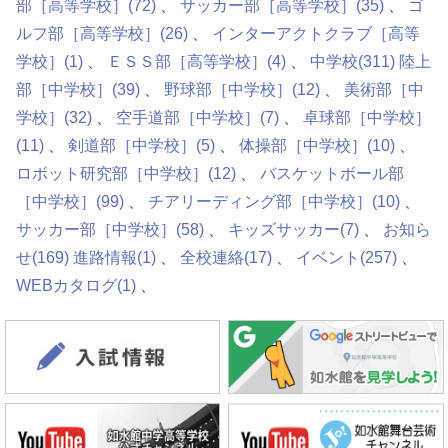
部［高等学校］
(72)
サッカー部［高等学校］
(35)
ゴ
ルフ部［高等学校］
(26)
インターアクトクラブ［高等
学校］
(1)
ＥＳＳ部［高等学校］
(4)
中学校
(311)
陸上
部［中学校］
(39)
野球部［中学校］
(12)
美術部［中
学校］
(32)
空手道部［中学校］
(7)
卓球部［中学校］
(11)
剣道部［中学校］
(5)
体操部［中学校］
(10)
ロボット研究部［中学校］
(12)
バスケットボール部
［中学校］
(99)
チアリーディング部［中学校］
(10)
サッカー部［中学校］
(58)
キッズサッカー
(7)
お知ら
せ
(169)
進路情報
(1)
全校連絡
(17)
イベント
(257)
WEBカタログ
(1)