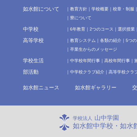
如水館について
教育方針
学校概要
校章・制服
寮について
中学校
6年教育
2つのコース
選択授業
高等学校
教育システム
各類の紹介
5つ
卒業生からのメッセージ
学校生活
中学校年間行事
高校年間行事
部活動
中学校クラブ紹介
高等学校クラ
如水館ニュース
如水館ギャラリー
山中学園
学校法人
如水館中学校・如水