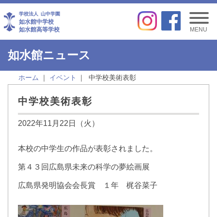
学校法人
山中学園
如水館中学校
如水館高等学校
MENU
如水館ニュース
ホーム
イベント
中学校美術表彰
中学校美術表彰
2022年11月22日（火）
本校の中学生の作品が表彰されました。
第４３回広島県未来の科学の夢絵画展
広島県発明協会会長賞 １年 梶谷菜子