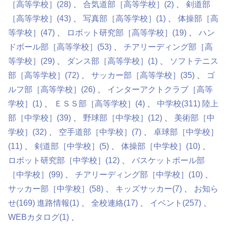
［高等学校］
(28)
合気道部［高等学校］
(2)
剣道部
［高等学校］
(43)
写真部［高等学校］
(1)
体操部［高
等学校］
(47)
ロボット研究部［高等学校］
(19)
ハン
ドボール部［高等学校］
(53)
チアリーディング部［高
等学校］
(29)
ダンス部［高等学校］
(1)
ソフトテニス
部［高等学校］
(72)
サッカー部［高等学校］
(35)
ゴ
ルフ部［高等学校］
(26)
インターアクトクラブ［高等
学校］
(1)
ＥＳＳ部［高等学校］
(4)
中学校
(311)
陸上
部［中学校］
(39)
野球部［中学校］
(12)
美術部［中
学校］
(32)
空手道部［中学校］
(7)
卓球部［中学校］
(11)
剣道部［中学校］
(5)
体操部［中学校］
(10)
ロボット研究部［中学校］
(12)
バスケットボール部
［中学校］
(99)
チアリーディング部［中学校］
(10)
サッカー部［中学校］
(58)
キッズサッカー
(7)
お知ら
せ
(169)
進路情報
(1)
全校連絡
(17)
イベント
(257)
WEBカタログ
(1)