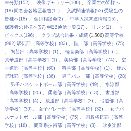
未分類
(152)
映像ギャラリー
(100)
卒業生の皆様へ
(18)
同窓会各地区報告
(11)
入試関連情報
(53)
受験生の
皆様へ
(18)
個別相談会
(2)
中学入試関連情報
(15)
保護者の皆様へ
(97)
WEB通信一覧
(17)
リンク
(2)
ト
ピックス
(196)
クラブ試合結果・成績
(1,506)
高等学校
(982)
駅伝部［高等学校］
(83)
陸上部［高等学校］
(75)
陶芸部［高等学校］
(1)
軽音楽部［高等学校］
(1)
茶華道部［高等学校］
(1)
美術部［高等学校］
(74)
空
手道部［高等学校］
(60)
科学部［高等学校］
(1)
硬式
野球部［高等学校］
(36)
男子バレー部［高等学校］
(28)
男子バスケットボール部［高等学校］
(49)
水泳部
［高等学校］
(20)
柔道部［高等学校］
(13)
書道部
［高等学校］
(4)
放送部［高等学校］
(3)
弓道部［高
等学校］
(39)
女子バレー部［高等学校］
(32)
女子バ
スケットボール部［高等学校］
(75)
囲碁将棋部［高等
学校］
(18)
商業系技術部［高等学校］
(3)
吹奏楽部