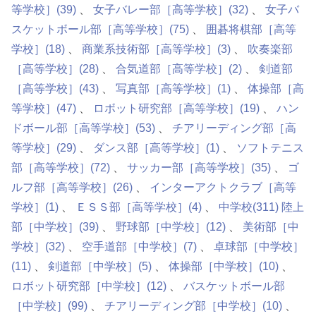
等学校］
(39)
女子バレー部［高等学校］
(32)
女子バ
スケットボール部［高等学校］
(75)
囲碁将棋部［高等
学校］
(18)
商業系技術部［高等学校］
(3)
吹奏楽部
［高等学校］
(28)
合気道部［高等学校］
(2)
剣道部
［高等学校］
(43)
写真部［高等学校］
(1)
体操部［高
等学校］
(47)
ロボット研究部［高等学校］
(19)
ハン
ドボール部［高等学校］
(53)
チアリーディング部［高
等学校］
(29)
ダンス部［高等学校］
(1)
ソフトテニス
部［高等学校］
(72)
サッカー部［高等学校］
(35)
ゴ
ルフ部［高等学校］
(26)
インターアクトクラブ［高等
学校］
(1)
ＥＳＳ部［高等学校］
(4)
中学校
(311)
陸上
部［中学校］
(39)
野球部［中学校］
(12)
美術部［中
学校］
(32)
空手道部［中学校］
(7)
卓球部［中学校］
(11)
剣道部［中学校］
(5)
体操部［中学校］
(10)
ロボット研究部［中学校］
(12)
バスケットボール部
［中学校］
(99)
チアリーディング部［中学校］
(10)