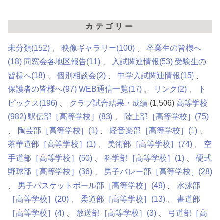
カテゴリー
未分類
(152)
映像ギャラリー
(100)
卒業生の皆様へ
(18)
同窓会各地区報告
(11)
入試関連情報
(53)
受験生の
皆様へ
(18)
個別相談会
(2)
中学入試関連情報
(15)
保護者の皆様へ
(97)
WEB通信一覧
(17)
リンク
(2)
ト
ピックス
(196)
クラブ試合結果・成績
(1,506)
高等学校
(982)
駅伝部［高等学校］
(83)
陸上部［高等学校］
(75)
陶芸部［高等学校］
(1)
軽音楽部［高等学校］
(1)
茶華道部［高等学校］
(1)
美術部［高等学校］
(74)
空
手道部［高等学校］
(60)
科学部［高等学校］
(1)
硬式
野球部［高等学校］
(36)
男子バレー部［高等学校］
(28)
男子バスケットボール部［高等学校］
(49)
水泳部
［高等学校］
(20)
柔道部［高等学校］
(13)
書道部
［高等学校］
(4)
放送部［高等学校］
(3)
弓道部［高