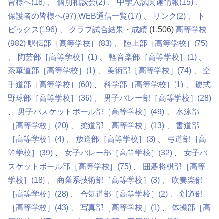
皆様へ
(18)
個別相談会
(2)
中学入試関連情報
(15)
保護者の皆様へ
(97)
WEB通信一覧
(17)
リンク
(2)
ト
ピックス
(196)
クラブ試合結果・成績
(1,506)
高等学校
(982)
駅伝部［高等学校］
(83)
陸上部［高等学校］
(75)
陶芸部［高等学校］
(1)
軽音楽部［高等学校］
(1)
茶華道部［高等学校］
(1)
美術部［高等学校］
(74)
空
手道部［高等学校］
(60)
科学部［高等学校］
(1)
硬式
野球部［高等学校］
(36)
男子バレー部［高等学校］
(28)
男子バスケットボール部［高等学校］
(49)
水泳部
［高等学校］
(20)
柔道部［高等学校］
(13)
書道部
［高等学校］
(4)
放送部［高等学校］
(3)
弓道部［高
等学校］
(39)
女子バレー部［高等学校］
(32)
女子バ
スケットボール部［高等学校］
(75)
囲碁将棋部［高等
学校］
(18)
商業系技術部［高等学校］
(3)
吹奏楽部
［高等学校］
(28)
合気道部［高等学校］
(2)
剣道部
［高等学校］
(43)
写真部［高等学校］
(1)
体操部［高