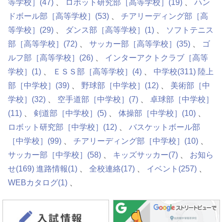
等学校］
(47)
ロボット研究部［高等学校］
(19)
ハン
ドボール部［高等学校］
(53)
チアリーディング部［高
等学校］
(29)
ダンス部［高等学校］
(1)
ソフトテニス
部［高等学校］
(72)
サッカー部［高等学校］
(35)
ゴ
ルフ部［高等学校］
(26)
インターアクトクラブ［高等
学校］
(1)
ＥＳＳ部［高等学校］
(4)
中学校
(311)
陸上
部［中学校］
(39)
野球部［中学校］
(12)
美術部［中
学校］
(32)
空手道部［中学校］
(7)
卓球部［中学校］
(11)
剣道部［中学校］
(5)
体操部［中学校］
(10)
ロボット研究部［中学校］
(12)
バスケットボール部
［中学校］
(99)
チアリーディング部［中学校］
(10)
サッカー部［中学校］
(58)
キッズサッカー
(7)
お知ら
せ
(169)
進路情報
(1)
全校連絡
(17)
イベント
(257)
WEBカタログ
(1)