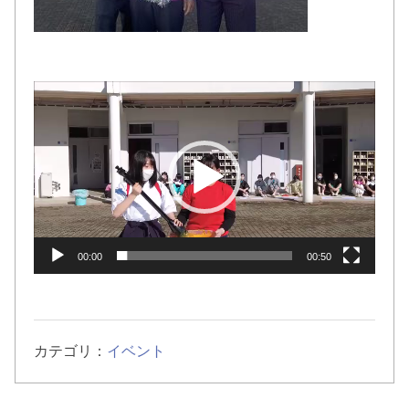
動
画
プ
レ
ー
ヤ
ー
00:00
00:50
カテゴリ：
イベント