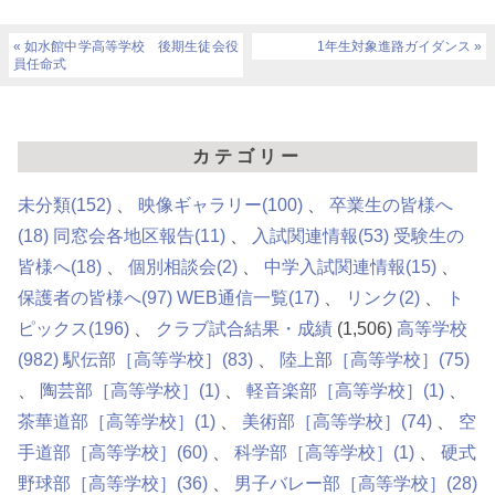
如水館中学高等学校 後期生徒会役
1年生対象進路ガイダンス
員任命式
カテゴリー
未分類
(152)
映像ギャラリー
(100)
卒業生の皆様へ
(18)
同窓会各地区報告
(11)
入試関連情報
(53)
受験生の
皆様へ
(18)
個別相談会
(2)
中学入試関連情報
(15)
保護者の皆様へ
(97)
WEB通信一覧
(17)
リンク
(2)
ト
ピックス
(196)
クラブ試合結果・成績
(1,506)
高等学校
(982)
駅伝部［高等学校］
(83)
陸上部［高等学校］
(75)
陶芸部［高等学校］
(1)
軽音楽部［高等学校］
(1)
茶華道部［高等学校］
(1)
美術部［高等学校］
(74)
空
手道部［高等学校］
(60)
科学部［高等学校］
(1)
硬式
野球部［高等学校］
(36)
男子バレー部［高等学校］
(28)