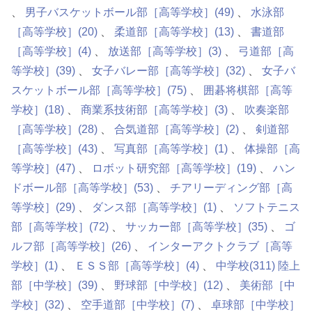
男子バスケットボール部［高等学校］
(49)
水泳部
［高等学校］
(20)
柔道部［高等学校］
(13)
書道部
［高等学校］
(4)
放送部［高等学校］
(3)
弓道部［高
等学校］
(39)
女子バレー部［高等学校］
(32)
女子バ
スケットボール部［高等学校］
(75)
囲碁将棋部［高等
学校］
(18)
商業系技術部［高等学校］
(3)
吹奏楽部
［高等学校］
(28)
合気道部［高等学校］
(2)
剣道部
［高等学校］
(43)
写真部［高等学校］
(1)
体操部［高
等学校］
(47)
ロボット研究部［高等学校］
(19)
ハン
ドボール部［高等学校］
(53)
チアリーディング部［高
等学校］
(29)
ダンス部［高等学校］
(1)
ソフトテニス
部［高等学校］
(72)
サッカー部［高等学校］
(35)
ゴ
ルフ部［高等学校］
(26)
インターアクトクラブ［高等
学校］
(1)
ＥＳＳ部［高等学校］
(4)
中学校
(311)
陸上
部［中学校］
(39)
野球部［中学校］
(12)
美術部［中
学校］
(32)
空手道部［中学校］
(7)
卓球部［中学校］