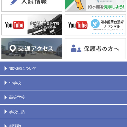
如水館について
中学校
高等学校
学校生活
部活動