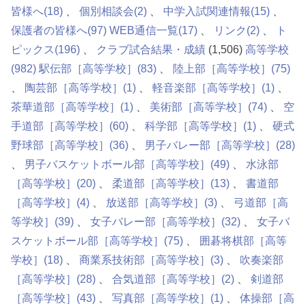
皆様へ
(18)
個別相談会
(2)
中学入試関連情報
(15)
保護者の皆様へ
(97)
WEB通信一覧
(17)
リンク
(2)
ト
ピックス
(196)
クラブ試合結果・成績
(1,506)
高等学校
(982)
駅伝部［高等学校］
(83)
陸上部［高等学校］
(75)
陶芸部［高等学校］
(1)
軽音楽部［高等学校］
(1)
茶華道部［高等学校］
(1)
美術部［高等学校］
(74)
空
手道部［高等学校］
(60)
科学部［高等学校］
(1)
硬式
野球部［高等学校］
(36)
男子バレー部［高等学校］
(28)
男子バスケットボール部［高等学校］
(49)
水泳部
［高等学校］
(20)
柔道部［高等学校］
(13)
書道部
［高等学校］
(4)
放送部［高等学校］
(3)
弓道部［高
等学校］
(39)
女子バレー部［高等学校］
(32)
女子バ
スケットボール部［高等学校］
(75)
囲碁将棋部［高等
学校］
(18)
商業系技術部［高等学校］
(3)
吹奏楽部
［高等学校］
(28)
合気道部［高等学校］
(2)
剣道部
［高等学校］
(43)
写真部［高等学校］
(1)
体操部［高