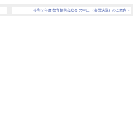
令和２年度 教育振興会総会 の中止 （書面決議）のご案内