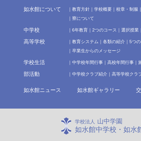
如水館について
教育方針
学校概要
校章・制服
寮について
中学校
6年教育
2つのコース
選択授業
高等学校
教育システム
各類の紹介
5つ
卒業生からのメッセージ
学校生活
中学校年間行事
高校年間行事
部活動
中学校クラブ紹介
高等学校クラ
如水館ニュース
如水館ギャラリー
山中学園
学校法人
如水館中学校・如水