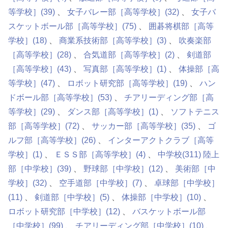
等学校］
(39)
女子バレー部［高等学校］
(32)
女子バ
スケットボール部［高等学校］
(75)
囲碁将棋部［高等
学校］
(18)
商業系技術部［高等学校］
(3)
吹奏楽部
［高等学校］
(28)
合気道部［高等学校］
(2)
剣道部
［高等学校］
(43)
写真部［高等学校］
(1)
体操部［高
等学校］
(47)
ロボット研究部［高等学校］
(19)
ハン
ドボール部［高等学校］
(53)
チアリーディング部［高
等学校］
(29)
ダンス部［高等学校］
(1)
ソフトテニス
部［高等学校］
(72)
サッカー部［高等学校］
(35)
ゴ
ルフ部［高等学校］
(26)
インターアクトクラブ［高等
学校］
(1)
ＥＳＳ部［高等学校］
(4)
中学校
(311)
陸上
部［中学校］
(39)
野球部［中学校］
(12)
美術部［中
学校］
(32)
空手道部［中学校］
(7)
卓球部［中学校］
(11)
剣道部［中学校］
(5)
体操部［中学校］
(10)
ロボット研究部［中学校］
(12)
バスケットボール部
［中学校］
(99)
チアリーディング部［中学校］
(10)