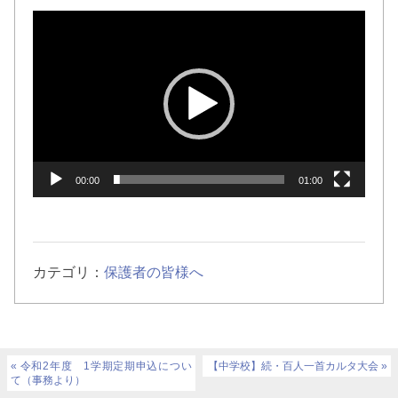
動
画
プ
レ
ー
ヤ
ー
00:00
01:00
カテゴリ：
保護者の皆様へ
令和2年度 1学期定期申込につい
【中学校】続・百人一首カルタ大会
て（事務より）