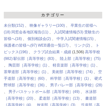
カテゴリー
未分類
(152)
映像ギャラリー
(100)
卒業生の皆様へ
(18)
同窓会各地区報告
(11)
入試関連情報
(53)
受験生の
皆様へ
(18)
個別相談会
(2)
中学入試関連情報
(15)
保護者の皆様へ
(97)
WEB通信一覧
(17)
リンク
(2)
ト
ピックス
(196)
クラブ試合結果・成績
(1,506)
高等学校
(982)
駅伝部［高等学校］
(83)
陸上部［高等学校］
(75)
陶芸部［高等学校］
(1)
軽音楽部［高等学校］
(1)
茶華道部［高等学校］
(1)
美術部［高等学校］
(74)
空
手道部［高等学校］
(60)
科学部［高等学校］
(1)
硬式
野球部［高等学校］
(36)
男子バレー部［高等学校］
(28)
男子バスケットボール部［高等学校］
(49)
水泳部
［高等学校］
(20)
柔道部［高等学校］
(13)
書道部
［高等学校］
(4)
放送部［高等学校］
(3)
弓道部［高