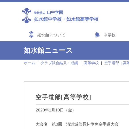
山中学園
学校法人
如水館中学校
・
如水館高等学校
如水館について
中学校
如水館ニュース
ホーム
クラブ試合結果・成績
高等学校
空手道部［高
空手道部[高等学校]
2020年1月10日（金）
大会名 第3回 清洲城信長杯争奪空手道大会