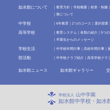
如水館について
教育方針
学校概要
校章・制服
寮について
中学校
6年教育
2つのコース
選択授業
高等学校
教育システム
各類の紹介
5つ
卒業生からのメッセージ
学校生活
中学校年間行事
高校年間行事
部活動
中学校クラブ紹介
高等学校クラ
如水館ニュース
如水館ギャラリー
山中学園
学校法人
如水館中学校・如水