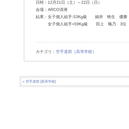
日時：12月21日（土）～22日（日）
会場：ARCO清洲
結果：女子個人組手-53Kg級 細井 映生 優勝
女子個人組手+59Kg級 田上 颯乃 3位
カテゴリ：
空手道部［高等学校］
空手道部 [高等学校]