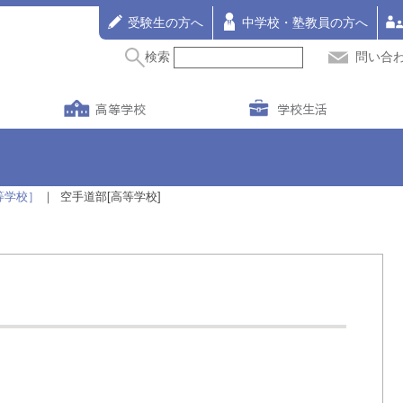
受験生の方へ
中学校・塾教員の方へ
検索
問い合
高等学校
学校生活
等学校］
空手道部[高等学校]