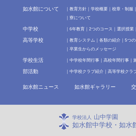
如水館について
教育方針
学校概要
校章・制服
寮について
中学校
6年教育
2つのコース
選択授業
高等学校
教育システム
各類の紹介
5つ
卒業生からのメッセージ
学校生活
中学校年間行事
高校年間行事
部活動
中学校クラブ紹介
高等学校クラ
如水館ニュース
如水館ギャラリー
山中学園
学校法人
如水館中学校・如水