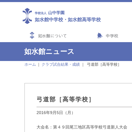
山中学園
学校法人
如水館中学校
・
如水館高等学校
如水館について
中学校
如水館ニュース
ホーム
クラブ試合結果・成績
弓道部［高等学校］
弓道部［高等学校］
2016年9月5日（月）
大会名：第４９回尾三地区高等学校弓道新人大会