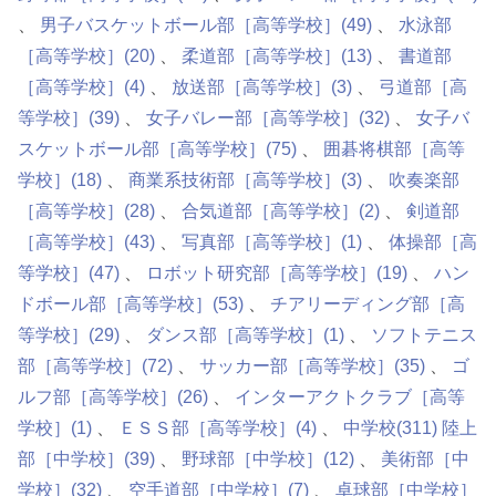
男子バスケットボール部［高等学校］
(49)
水泳部
［高等学校］
(20)
柔道部［高等学校］
(13)
書道部
［高等学校］
(4)
放送部［高等学校］
(3)
弓道部［高
等学校］
(39)
女子バレー部［高等学校］
(32)
女子バ
スケットボール部［高等学校］
(75)
囲碁将棋部［高等
学校］
(18)
商業系技術部［高等学校］
(3)
吹奏楽部
［高等学校］
(28)
合気道部［高等学校］
(2)
剣道部
［高等学校］
(43)
写真部［高等学校］
(1)
体操部［高
等学校］
(47)
ロボット研究部［高等学校］
(19)
ハン
ドボール部［高等学校］
(53)
チアリーディング部［高
等学校］
(29)
ダンス部［高等学校］
(1)
ソフトテニス
部［高等学校］
(72)
サッカー部［高等学校］
(35)
ゴ
ルフ部［高等学校］
(26)
インターアクトクラブ［高等
学校］
(1)
ＥＳＳ部［高等学校］
(4)
中学校
(311)
陸上
部［中学校］
(39)
野球部［中学校］
(12)
美術部［中
学校］
(32)
空手道部［中学校］
(7)
卓球部［中学校］