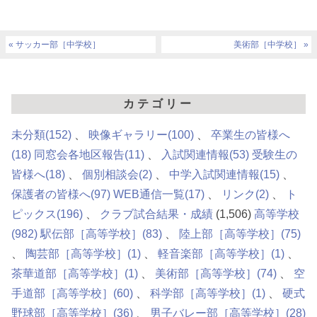
サッカー部［中学校］
美術部［中学校］
カテゴリー
未分類
(152)
映像ギャラリー
(100)
卒業生の皆様へ
(18)
同窓会各地区報告
(11)
入試関連情報
(53)
受験生の
皆様へ
(18)
個別相談会
(2)
中学入試関連情報
(15)
保護者の皆様へ
(97)
WEB通信一覧
(17)
リンク
(2)
ト
ピックス
(196)
クラブ試合結果・成績
(1,506)
高等学校
(982)
駅伝部［高等学校］
(83)
陸上部［高等学校］
(75)
陶芸部［高等学校］
(1)
軽音楽部［高等学校］
(1)
茶華道部［高等学校］
(1)
美術部［高等学校］
(74)
空
手道部［高等学校］
(60)
科学部［高等学校］
(1)
硬式
野球部［高等学校］
(36)
男子バレー部［高等学校］
(28)