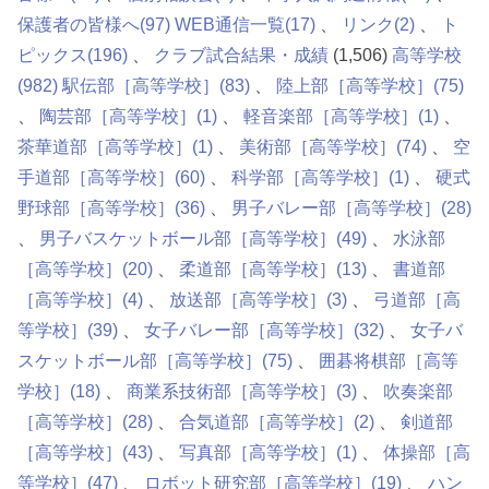
保護者の皆様へ
(97)
WEB通信一覧
(17)
リンク
(2)
ト
ピックス
(196)
クラブ試合結果・成績
(1,506)
高等学校
(982)
駅伝部［高等学校］
(83)
陸上部［高等学校］
(75)
陶芸部［高等学校］
(1)
軽音楽部［高等学校］
(1)
茶華道部［高等学校］
(1)
美術部［高等学校］
(74)
空
手道部［高等学校］
(60)
科学部［高等学校］
(1)
硬式
野球部［高等学校］
(36)
男子バレー部［高等学校］
(28)
男子バスケットボール部［高等学校］
(49)
水泳部
［高等学校］
(20)
柔道部［高等学校］
(13)
書道部
［高等学校］
(4)
放送部［高等学校］
(3)
弓道部［高
等学校］
(39)
女子バレー部［高等学校］
(32)
女子バ
スケットボール部［高等学校］
(75)
囲碁将棋部［高等
学校］
(18)
商業系技術部［高等学校］
(3)
吹奏楽部
［高等学校］
(28)
合気道部［高等学校］
(2)
剣道部
［高等学校］
(43)
写真部［高等学校］
(1)
体操部［高
等学校］
(47)
ロボット研究部［高等学校］
(19)
ハン