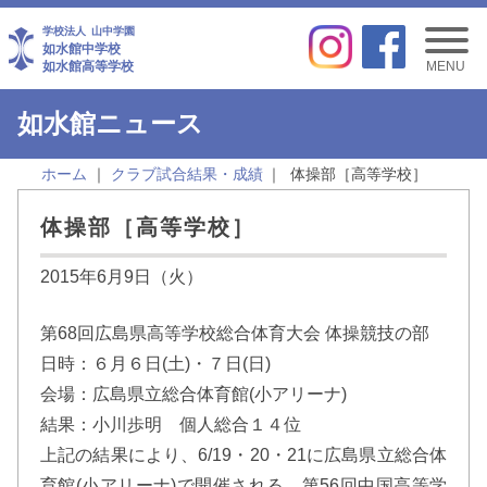
学校法人
山中学園
如水館中学校
如水館高等学校
MENU
如水館ニュース
ホーム
クラブ試合結果・成績
体操部［高等学校］
体操部［高等学校］
2015年6月9日（火）
第68回広島県高等学校総合体育大会 体操競技の部
日時：６月６日(土)・７日(日)
会場：広島県立総合体育館(小アリーナ)
結果：小川歩明 個人総合１４位
上記の結果により、6/19・20・21に広島県立総合体
育館(小アリーナ)で開催される、第56回中国高等学