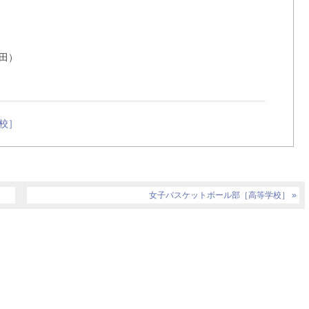
田）
校］
女子バスケットボール部［高等学校］