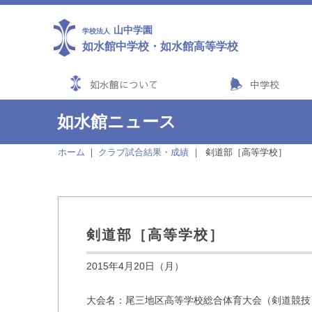
山中学園
学校法人
如水館中学校
・
如水館高等学校
如水館について
中学校
如水館ニュース
ホーム
クラブ試合結果・成績
剣道部［高等学校］
剣道部［高等学校］
2015年4月20日（月）
大会名：尾三地区高等学校総合体育大会（剣道競技