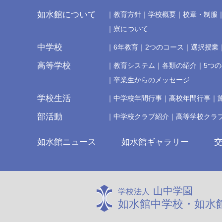
如水館について
教育方針
学校概要
校章・制服
寮について
中学校
6年教育
2つのコース
選択授業
高等学校
教育システム
各類の紹介
5つ
卒業生からのメッセージ
学校生活
中学校年間行事
高校年間行事
部活動
中学校クラブ紹介
高等学校クラ
如水館ニュース
如水館ギャラリー
山中学園
学校法人
如水館中学校・如水