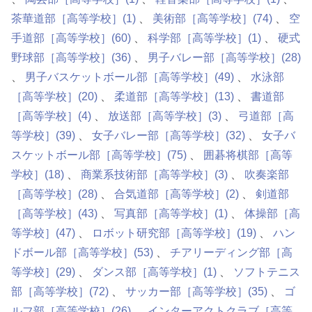
茶華道部［高等学校］
(1)
美術部［高等学校］
(74)
空
手道部［高等学校］
(60)
科学部［高等学校］
(1)
硬式
野球部［高等学校］
(36)
男子バレー部［高等学校］
(28)
男子バスケットボール部［高等学校］
(49)
水泳部
［高等学校］
(20)
柔道部［高等学校］
(13)
書道部
［高等学校］
(4)
放送部［高等学校］
(3)
弓道部［高
等学校］
(39)
女子バレー部［高等学校］
(32)
女子バ
スケットボール部［高等学校］
(75)
囲碁将棋部［高等
学校］
(18)
商業系技術部［高等学校］
(3)
吹奏楽部
［高等学校］
(28)
合気道部［高等学校］
(2)
剣道部
［高等学校］
(43)
写真部［高等学校］
(1)
体操部［高
等学校］
(47)
ロボット研究部［高等学校］
(19)
ハン
ドボール部［高等学校］
(53)
チアリーディング部［高
等学校］
(29)
ダンス部［高等学校］
(1)
ソフトテニス
部［高等学校］
(72)
サッカー部［高等学校］
(35)
ゴ
ルフ部［高等学校］
(26)
インターアクトクラブ［高等