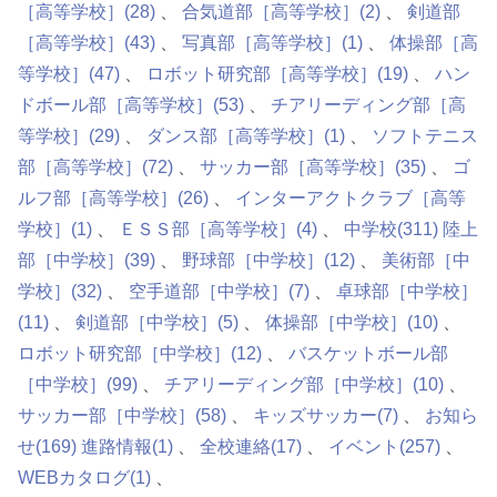
［高等学校］
(28)
合気道部［高等学校］
(2)
剣道部
［高等学校］
(43)
写真部［高等学校］
(1)
体操部［高
等学校］
(47)
ロボット研究部［高等学校］
(19)
ハン
ドボール部［高等学校］
(53)
チアリーディング部［高
等学校］
(29)
ダンス部［高等学校］
(1)
ソフトテニス
部［高等学校］
(72)
サッカー部［高等学校］
(35)
ゴ
ルフ部［高等学校］
(26)
インターアクトクラブ［高等
学校］
(1)
ＥＳＳ部［高等学校］
(4)
中学校
(311)
陸上
部［中学校］
(39)
野球部［中学校］
(12)
美術部［中
学校］
(32)
空手道部［中学校］
(7)
卓球部［中学校］
(11)
剣道部［中学校］
(5)
体操部［中学校］
(10)
ロボット研究部［中学校］
(12)
バスケットボール部
［中学校］
(99)
チアリーディング部［中学校］
(10)
サッカー部［中学校］
(58)
キッズサッカー
(7)
お知ら
せ
(169)
進路情報
(1)
全校連絡
(17)
イベント
(257)
WEBカタログ
(1)