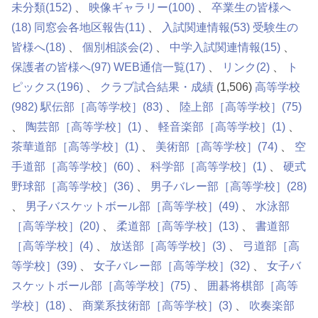
未分類
(152)
映像ギャラリー
(100)
卒業生の皆様へ
(18)
同窓会各地区報告
(11)
入試関連情報
(53)
受験生の
皆様へ
(18)
個別相談会
(2)
中学入試関連情報
(15)
保護者の皆様へ
(97)
WEB通信一覧
(17)
リンク
(2)
ト
ピックス
(196)
クラブ試合結果・成績
(1,506)
高等学校
(982)
駅伝部［高等学校］
(83)
陸上部［高等学校］
(75)
陶芸部［高等学校］
(1)
軽音楽部［高等学校］
(1)
茶華道部［高等学校］
(1)
美術部［高等学校］
(74)
空
手道部［高等学校］
(60)
科学部［高等学校］
(1)
硬式
野球部［高等学校］
(36)
男子バレー部［高等学校］
(28)
男子バスケットボール部［高等学校］
(49)
水泳部
［高等学校］
(20)
柔道部［高等学校］
(13)
書道部
［高等学校］
(4)
放送部［高等学校］
(3)
弓道部［高
等学校］
(39)
女子バレー部［高等学校］
(32)
女子バ
スケットボール部［高等学校］
(75)
囲碁将棋部［高等
学校］
(18)
商業系技術部［高等学校］
(3)
吹奏楽部