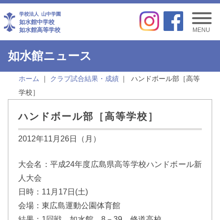
学校法人
山中学園
如水館中学校
如水館高等学校
MENU
如水館ニュース
ホーム
クラブ試合結果・成績
ハンドボール部［高等
学校］
ハンドボール部［高等学校］
2012年11月26日（月）
大会名：平成24年度広島県高等学校ハンドボール新
人大会
日時：11月17日(土)
会場：東広島運動公園体育館
結果：1回戦 如水館 8－39 修道高校