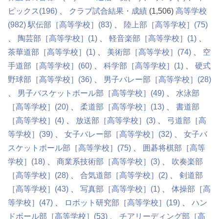
ピックス
(196)
クラブ試合結果・成績
(1,506)
高等学校
(982)
駅伝部［高等学校］
(83)
陸上部［高等学校］
(75)
陶芸部［高等学校］
(1)
軽音楽部［高等学校］
(1)
茶華道部［高等学校］
(1)
美術部［高等学校］
(74)
空
手道部［高等学校］
(60)
科学部［高等学校］
(1)
硬式
野球部［高等学校］
(36)
男子バレー部［高等学校］
(28)
男子バスケットボール部［高等学校］
(49)
水泳部
［高等学校］
(20)
柔道部［高等学校］
(13)
書道部
［高等学校］
(4)
放送部［高等学校］
(3)
弓道部［高
等学校］
(39)
女子バレー部［高等学校］
(32)
女子バ
スケットボール部［高等学校］
(75)
囲碁将棋部［高等
学校］
(18)
商業系技術部［高等学校］
(3)
吹奏楽部
［高等学校］
(28)
合気道部［高等学校］
(2)
剣道部
［高等学校］
(43)
写真部［高等学校］
(1)
体操部［高
等学校］
(47)
ロボット研究部［高等学校］
(19)
ハン
ドボール部［高等学校］
(53)
チアリーディング部［高