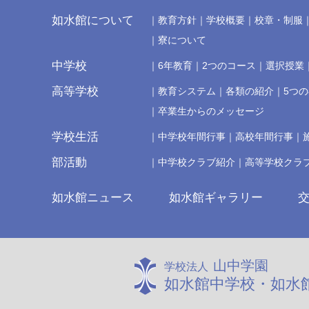
如水館について
教育方針
学校概要
校章・制服
寮について
中学校
6年教育
2つのコース
選択授業
高等学校
教育システム
各類の紹介
5つ
卒業生からのメッセージ
学校生活
中学校年間行事
高校年間行事
部活動
中学校クラブ紹介
高等学校クラ
如水館ニュース
如水館ギャラリー
山中学園
学校法人
如水館中学校・如水