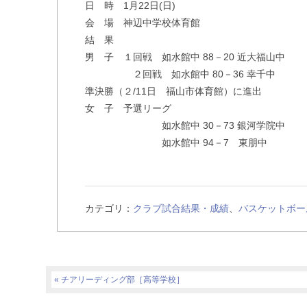
日 時 1月22日(日)
会 場 神辺中学校体育館
結 果
男 子 １回戦 如水館中 88－20 近大福山中
２回戦 如水館中 80－36 幸千中
準決勝（２/11日 福山市体育館）に進出
女 子 予選リーグ
如水館中 30－73 銀河学院中
如水館中 94－7 東朋中
カテゴリ：
クラブ試合結果・成績
、
バスケットボー
チアリーディング部［高等学校］