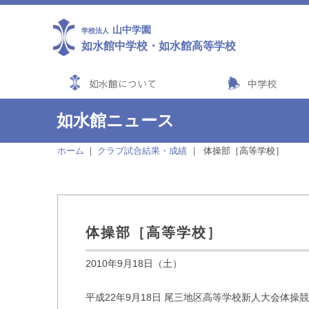
山中学園
学校法人
如水館中学校
・
如水館高等学校
如水館について
中学校
如水館ニュース
ホーム
クラブ試合結果・成績
体操部［高等学校］
体操部［高等学校］
2010年9月18日（土）
平成22年9月18日 尾三地区高等学校新人大会体操