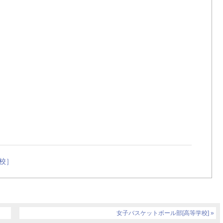
)
校］
女子バスケットボール部[高等学校]