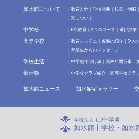
如水館について
教育方針
学校概要
校章・制服
寮について
中学校
6年教育
2つのコース
選択授業
高等学校
教育システム
各類の紹介
5つ
卒業生からのメッセージ
学校生活
中学校年間行事
高校年間行事
部活動
中学校クラブ紹介
高等学校クラ
如水館ニュース
如水館ギャラリー
山中学園
学校法人
如水館中学校・如水