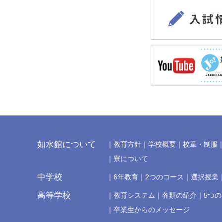
如水館について
教育方針
学校概要
校章・制服
寮について
中学校
6年教育
2つのコース
選択授業
高等学校
教育システム
各類の紹介
5つ
卒業生からのメッセージ