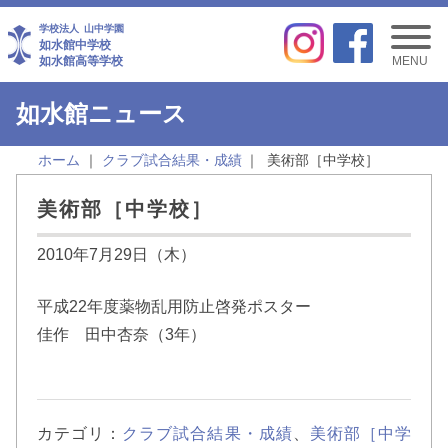
学校法人
山中学園
如水館中学校
如水館高等学校
MENU
如水館ニュース
ホーム
クラブ試合結果・成績
美術部［中学校］
美術部［中学校］
2010年7月29日（木）
平成22年度薬物乱用防止啓発ポスター
佳作 田中杏奈（3年）
カテゴリ：
クラブ試合結果・成績
、
美術部［中学