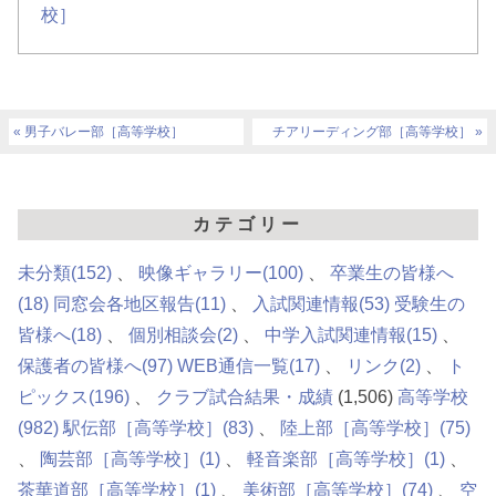
校］
男子バレー部［高等学校］
チアリーディング部［高等学校］
カテゴリー
未分類
(152)
映像ギャラリー
(100)
卒業生の皆様へ
(18)
同窓会各地区報告
(11)
入試関連情報
(53)
受験生の
皆様へ
(18)
個別相談会
(2)
中学入試関連情報
(15)
保護者の皆様へ
(97)
WEB通信一覧
(17)
リンク
(2)
ト
ピックス
(196)
クラブ試合結果・成績
(1,506)
高等学校
(982)
駅伝部［高等学校］
(83)
陸上部［高等学校］
(75)
陶芸部［高等学校］
(1)
軽音楽部［高等学校］
(1)
茶華道部［高等学校］
(1)
美術部［高等学校］
(74)
空