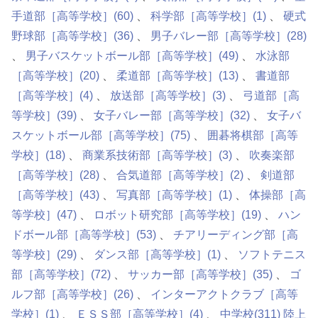
手道部［高等学校］
(60)
科学部［高等学校］
(1)
硬式
野球部［高等学校］
(36)
男子バレー部［高等学校］
(28)
男子バスケットボール部［高等学校］
(49)
水泳部
［高等学校］
(20)
柔道部［高等学校］
(13)
書道部
［高等学校］
(4)
放送部［高等学校］
(3)
弓道部［高
等学校］
(39)
女子バレー部［高等学校］
(32)
女子バ
スケットボール部［高等学校］
(75)
囲碁将棋部［高等
学校］
(18)
商業系技術部［高等学校］
(3)
吹奏楽部
［高等学校］
(28)
合気道部［高等学校］
(2)
剣道部
［高等学校］
(43)
写真部［高等学校］
(1)
体操部［高
等学校］
(47)
ロボット研究部［高等学校］
(19)
ハン
ドボール部［高等学校］
(53)
チアリーディング部［高
等学校］
(29)
ダンス部［高等学校］
(1)
ソフトテニス
部［高等学校］
(72)
サッカー部［高等学校］
(35)
ゴ
ルフ部［高等学校］
(26)
インターアクトクラブ［高等
学校］
(1)
ＥＳＳ部［高等学校］
(4)
中学校
(311)
陸上