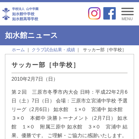
学校法人
山中学園
如水館中学校
如水館高等学校
MENU
如水館ニュース
ホーム
クラブ試合結果・成績
サッカー部［中学校］
サッカー部［中学校］
2010年2月7日（日）
第２回 三原市冬季市内大会 日時：平成22年2月6
日（土）7日（日） 会場：三原市立宮浦中学校 予選
リーグ（2月6日） 如水館 １×０ 宮浦中 如水館
３×０ 本郷中 決勝トーナメント（2月7日） 如水
館 １×０ 附属三原中 如水館 ３×０ 宮浦中 結
果、優勝です。 ご理解・ご協力に感謝いたします。