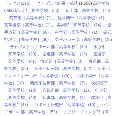
ピックス
(196)
クラブ試合結果・成績
(1,506)
高等学校
(982)
駅伝部［高等学校］
(83)
陸上部［高等学校］
(75)
陶芸部［高等学校］
(1)
軽音楽部［高等学校］
(1)
茶華道部［高等学校］
(1)
美術部［高等学校］
(74)
空
手道部［高等学校］
(60)
科学部［高等学校］
(1)
硬式
野球部［高等学校］
(36)
男子バレー部［高等学校］
(28)
男子バスケットボール部［高等学校］
(49)
水泳部
［高等学校］
(20)
柔道部［高等学校］
(13)
書道部
［高等学校］
(4)
放送部［高等学校］
(3)
弓道部［高
等学校］
(39)
女子バレー部［高等学校］
(32)
女子バ
スケットボール部［高等学校］
(75)
囲碁将棋部［高等
学校］
(18)
商業系技術部［高等学校］
(3)
吹奏楽部
［高等学校］
(28)
合気道部［高等学校］
(2)
剣道部
［高等学校］
(43)
写真部［高等学校］
(1)
体操部［高
等学校］
(47)
ロボット研究部［高等学校］
(19)
ハン
ドボール部［高等学校］
(53)
チアリーディング部［高