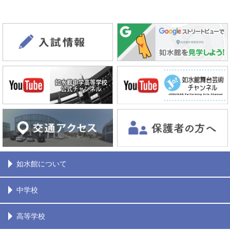
如水館について
中学校
高等学校