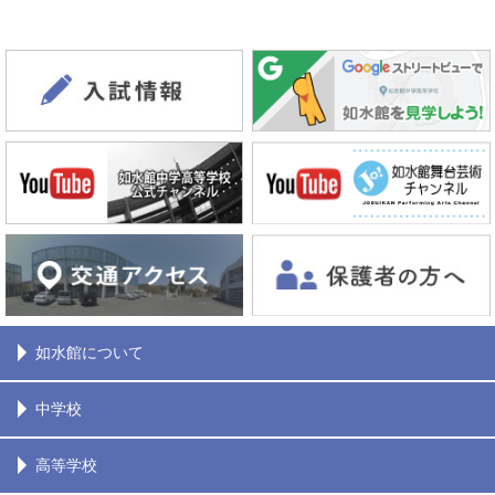
如水館について
中学校
高等学校