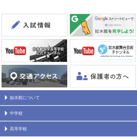
如水館について
中学校
高等学校