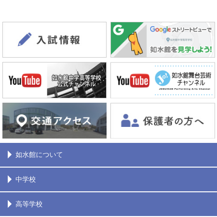
如水館について
中学校
高等学校