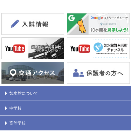
如水館について
中学校
高等学校