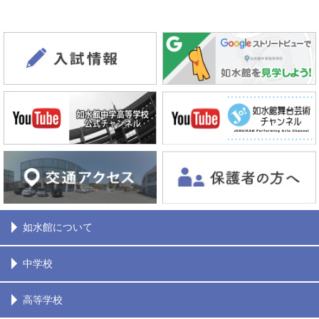
如水館について
中学校
高等学校