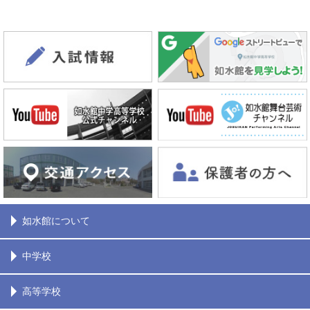
如水館について
中学校
高等学校