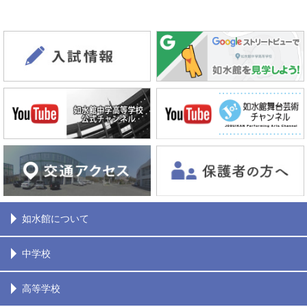
如水館について
中学校
高等学校