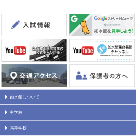
如水館について
中学校
高等学校