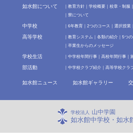
如水館について
教育方針
学校概要
校章・制服
寮について
中学校
6年教育
2つのコース
選択授業
高等学校
教育システム
各類の紹介
5つ
卒業生からのメッセージ
学校生活
中学校年間行事
高校年間行事
部活動
中学校クラブ紹介
高等学校クラ
如水館ニュース
如水館ギャラリー
山中学園
学校法人
如水館中学校・如水