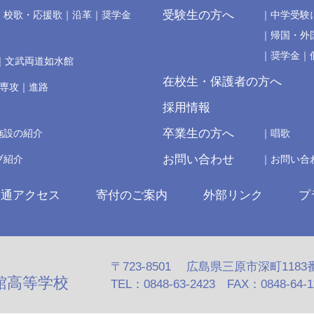
受験生の方へ
校歌・応援歌
沿革
奨学金
中学受験
帰国・外
奨学金
文武両道如水館
在校生・保護者の方へ
の専攻
進路
採用情報
卒業生の方へ
施設の紹介
唱歌
お問い合わせ
ブ紹介
お問い合
交通アクセス
寄付のご案内
外部リンク
プ
〒723-8501 広島県三原市深町1183
館高等学校
TEL：0848-63-2423 FAX：0848-64-110